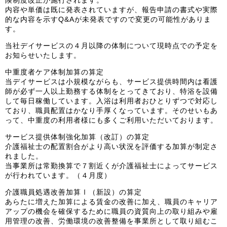
険制度改正が施行されます。
内容や単価は既に発表されていますが、報告申請の書式や実際
的な内容を示すQ&Aが未発表ですので変更の可能性がありま
す。
当社デイサービスの４月以降の体制について現時点での予定を
お知らせいたします。
中重度者ケア体制加算の算定
当デイサービスは小規模ながらも、サービス提供時間内は看護
師が必ず一人以上勤務する体制をとってきており、特浴を設備
して毎日稼働しています。入浴は利用者おひとりずつで対応し
ており、職員配置はかなり手厚くなっています。そのせいもあ
って、中重度の利用者様にも多くご利用いただいております。
サービス提供体制強化加算（改訂）の算定
介護福祉士の配置割合がより高い状況を評価する加算が制定さ
れました。
当事業所は常勤換算で７割近くが介護福祉士によってサービス
が行われています。（４月度）
介護職員処遇改善加算Ⅰ（新設）の算定
あらたに増えた加算による賃金の改善に加え、職員のキャリア
アップの機会を確保するために職員の資質向上の取り組みや雇
用管理の改善、労働環境の改善整備を事業所として取り組むこ