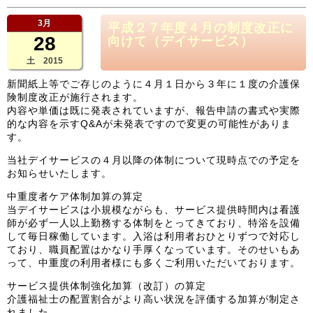
3月
平成２７年度４月の制度改正に
28
向けて（デイサービス）
土 2015
新聞紙上等でご存じのように４月１日から３年に１度の介護保
険制度改正が施行されます。
内容や単価は既に発表されていますが、報告申請の書式や実際
的な内容を示すQ&Aが未発表ですので変更の可能性がありま
す。
当社デイサービスの４月以降の体制について現時点での予定を
お知らせいたします。
中重度者ケア体制加算の算定
当デイサービスは小規模ながらも、サービス提供時間内は看護
師が必ず一人以上勤務する体制をとってきており、特浴を設備
して毎日稼働しています。入浴は利用者おひとりずつで対応し
ており、職員配置はかなり手厚くなっています。そのせいもあ
って、中重度の利用者様にも多くご利用いただいております。
サービス提供体制強化加算（改訂）の算定
介護福祉士の配置割合がより高い状況を評価する加算が制定さ
れました。