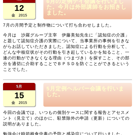
6月の定例デイ会議を行いまし
12
た。今月は外部講師をお招きし
ました。
金 2015
7月の月間予定と制作物について打ち合わせしました。
今月は 沙羅グループ主宰 伊藤美知先生に「認知症の介護」
と題して認知症介護の実際について、当事業所の事例を引きな
がらお話していただきました。認知症による行動を分析して、
どんな中核症状がその行動を引き起しているかを知ること、一
連の行動ができなくなる理由（つまづき）を探すこと、その部
分を適切に介助することでＢＰＳＤを防ぐことができるという
ことでした。
5月
5月定例ヘルパー会議を行いま
15
した。
金 2015
今回の会議では、いつもの個別ケースに関する報告とアセスメ
ント（見立て）のほかに、駐禁除外の申請（更新）についての
説明がありました。
勉強会は時節柄食中毒の予防と感染症について行いました。