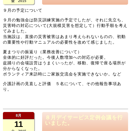
金 2015
９月の予定について
９月の勉強会は防災訓練実施の予定でしたが、それに先立ち、
災害時の対応について(大規模災害を想定して）行動手順を考え
てみました。
当施設は、直接の災害被害はあまり考えられないものの、初動
の重要性や行動マニュアルの必要性を改めて感じました。
夏まつりの振返り（業務改善について）
全体的に好評だった。今後人数増加への対応が必要。
盆踊りの会場設営はうまくいったが、移動、復帰で座る場所が
分からなくなった。
ボランティア来訪時にご家族交流会を実施できないか。など
介護計画の見直しと評価 ５名について、その他報告事項あ
り。
8月
８月デイサービス定例会議を行
11
いました。