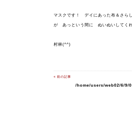
マスクです！ デイにあった布＆さら
が あっという間に ぬいぬいしてくれま
村林(^^)
« 前の記事
/home/users/web02/6/9/