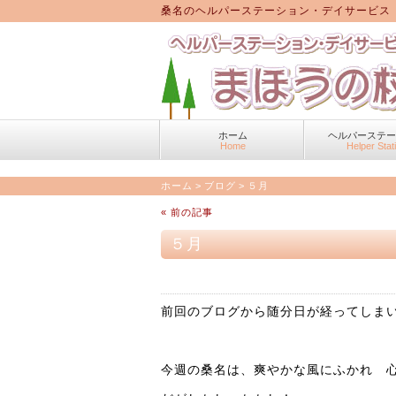
桑名のヘルパーステーション・デイサービス
ホーム
ヘルパーステ
Home
Helper Stat
ホーム
>
ブログ
>
５月
« 前の記事
５月
前回のブログから随分日が経ってしまいま
今週の桑名は、爽やかな風にふかれ 