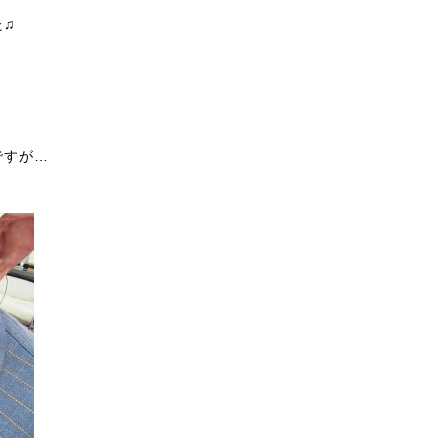
た♫
ですが…