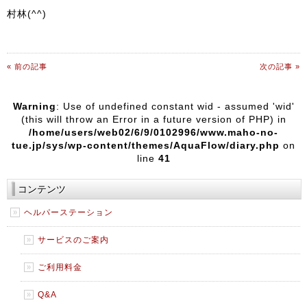
村林(^^)
« 前の記事
次の記事 »
Warning
: Use of undefined constant wid - assumed 'wid'
(this will throw an Error in a future version of PHP) in
/home/users/web02/6/9/0102996/www.maho-no-
tue.jp/sys/wp-content/themes/AquaFlow/diary.php
on
line
41
コンテンツ
ヘルパーステーション
サービスのご案内
ご利用料金
Q&A