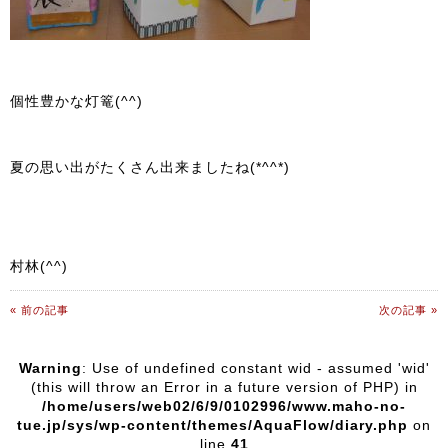
個性豊かな灯篭(^^)
夏の思い出がたくさん出来ましたね(*^^*)
村林(^^)
« 前の記事
次の記事 »
Warning
: Use of undefined constant wid - assumed 'wid'
(this will throw an Error in a future version of PHP) in
/home/users/web02/6/9/0102996/www.maho-no-
tue.jp/sys/wp-content/themes/AquaFlow/diary.php
on
line
41