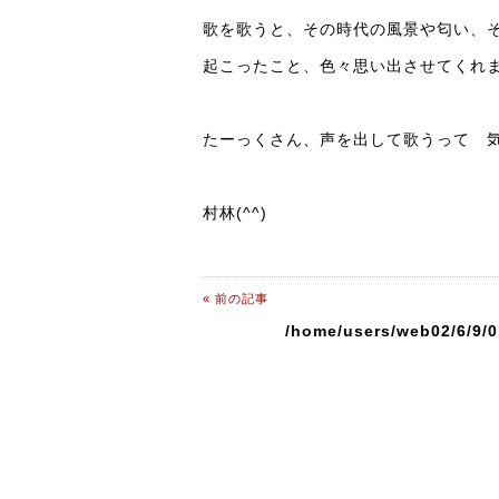
歌を歌うと、その時代の風景や匂い、
起こったこと、色々思い出させてくれ
たーっくさん、声を出して歌うって 気持
村林(^^)
« 前の記事
/home/users/web02/6/9/