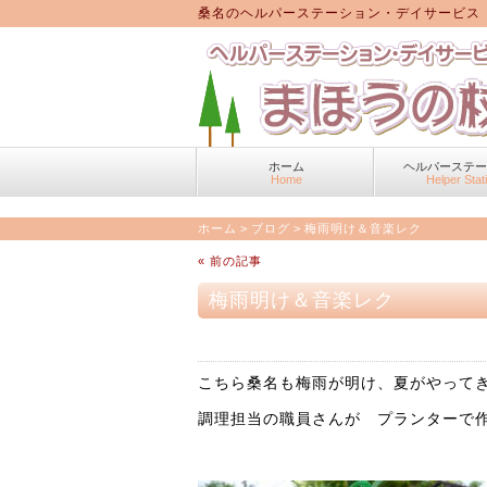
桑名のヘルパーステーション・デイサービス
ホーム
ヘルパーステ
Home
Helper Stat
ホーム
>
ブログ
>
梅雨明け＆音楽レク
« 前の記事
梅雨明け＆音楽レク
こちら桑名も梅雨が明け、夏がやってきま
調理担当の職員さんが プランターで