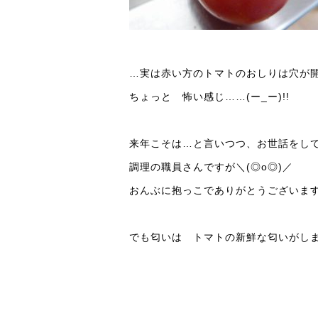
…実は赤い方のトマトのおしりは穴が開い
ちょっと 怖い感じ……(ー_ー)!!
来年こそは…と言いつつ、お世話をし
調理の職員さんですが＼(◎o◎)／
おんぶに抱っこでありがとうございま
でも匂いは トマトの新鮮な匂いがします