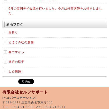
6月の定例デイ会議を行いました。今月は外部講師をお招きしまし
た。
新着ブログ
夏祭り
まほうの杖の農園
春ですから
節分の様子
しめ縄飾り
有限会社セルフサポート
[ヘルパーステーション]
〒511-0811 三重県桑名市東方556
TEL：0594-21-6580 FAX：0594-21-5911