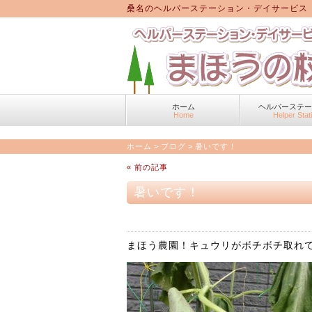
桑名のヘルパーステーション・デイサービス
ホーム
ヘルパーステ
Home
Helper Stat
ホーム
>
ブログ
>
暑いです！
« 前の記事
暑いです！
まほう農園！キュウリがボチボチ取れ