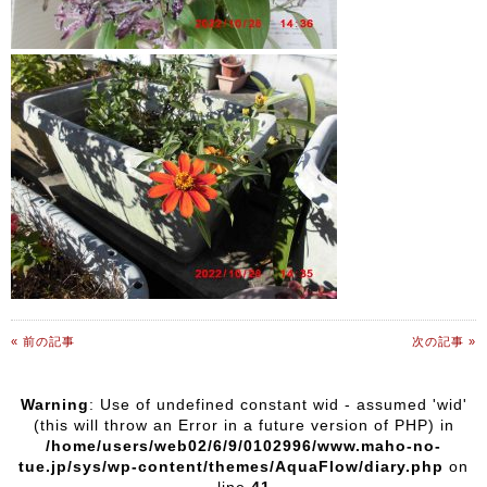
« 前の記事
次の記事 »
Warning
: Use of undefined constant wid - assumed 'wid'
(this will throw an Error in a future version of PHP) in
/home/users/web02/6/9/0102996/www.maho-no-
tue.jp/sys/wp-content/themes/AquaFlow/diary.php
on