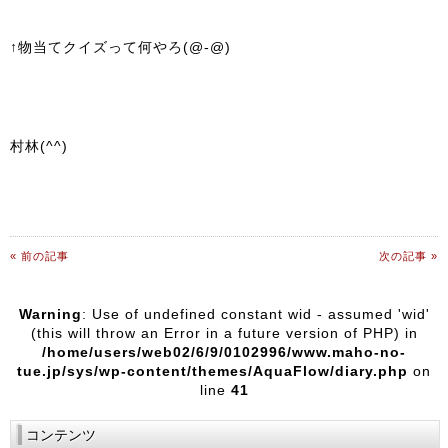
↑物当てクイズって何やろ(@-@)
村林(^^)
« 前の記事
次の記事 »
Warning
: Use of undefined constant wid - assumed 'wid'
(this will throw an Error in a future version of PHP) in
/home/users/web02/6/9/0102996/www.maho-no-
tue.jp/sys/wp-content/themes/AquaFlow/diary.php
on
line
41
コンテンツ