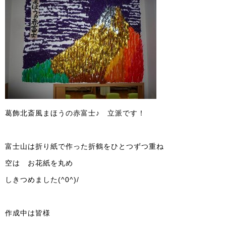
葛飾北斎風まほうの赤富士♪ 立派です！
富士山は折り紙で作った折鶴をひとつずつ重ね
空は お花紙を丸め
しきつめました(^0^)/
作成中は皆様