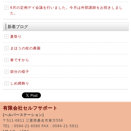
6月の定例デイ会議を行いました。今月は外部講師をお招きしまし
た。
新着ブログ
夏祭り
まほうの杖の農園
春ですから
節分の様子
しめ縄飾り
有限会社セルフサポート
[ヘルパーステーション]
〒511-0811 三重県桑名市東方556
TEL：0594-21-6580 FAX：0594-21-5911